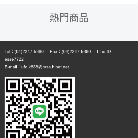
熱門商品
Tel：(04)2247-5880 Fax：(04)2247-5880 Line ID：
esse7722
E-mail
：
ufo.k888@msa.hinet.net